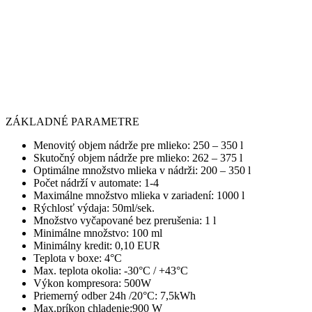
ZÁKLADNÉ PARAMETRE
Menovitý objem nádrže pre mlieko: 250 – 350 l
Skutočný objem nádrže pre mlieko: 262 – 375 l
Optimálne množstvo mlieka v nádrži: 200 – 350 l
Počet nádrží v automate: 1-4
Maximálne množstvo mlieka v zariadení: 1000 l
Rýchlosť výdaja: 50ml/sek.
Množstvo vyčapované bez prerušenia: 1 l
Minimálne množstvo: 100 ml
Minimálny kredit: 0,10 EUR
Teplota v boxe: 4°C
Max. teplota okolia: -30°C / +43°C
Výkon kompresora: 500W
Priemerný odber 24h /20°C: 7,5kWh
Max.príkon chladenie:900 W