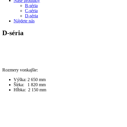
Naše produkty
B-séria
C-séria
D-séria
Nájdete nás
D-séria
Rozmery vonkajšie:
Výška: 2 650 mm
Šírka: 1 820 mm
Hĺbka: 2 150 mm